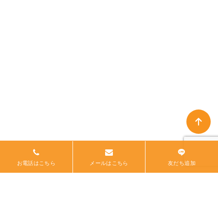
【ドラム式洗濯機クリーニン
【エアコンクリーニング】冷
グ】乾燥の風が...
房・ドライ時の...
2026.04.16
2026.04.05