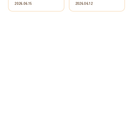
【洗濯機クリーニング】酸素系
【エアコンクリーニング】引っ
漂白剤でも止...
越し前に内部...
2026.06.06
2026.05.14
【ドラム式洗濯機クリーニン
【ドラム式洗濯機クリーニン
グ】乾燥時の大...
グ】乾燥時に舞...