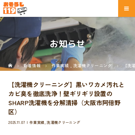
お知らせ
新着情報
作業実績
,
洗濯機クリーニング
【洗
【洗濯機クリーニング】黒いワカメ汚れと
カビ臭を徹底洗浄！壁ギリギリ設置の
SHARP洗濯機を分解清掃（大阪市阿倍野
区）
2025.11.07
作業実績
,
洗濯機クリーニング