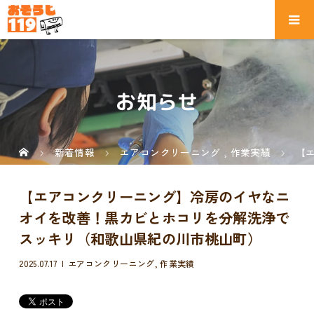
お知らせ
新着情報
エアコンクリーニング
,
作業実績
【
【エアコンクリーニング】冷房のイヤなニ
オイを改善！黒カビとホコリを分解洗浄で
スッキリ（和歌山県紀の川市桃山町）
2025.07.17
エアコンクリーニング
,
作業実績